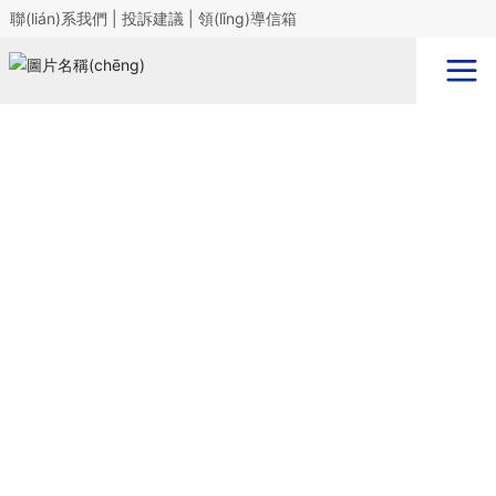
聯(lián)系我們
|
投訴建議
|
領(lǐng)導信箱