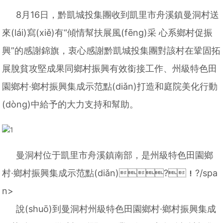
8月16日，黔凱城投集團收到凱里市舟溪鎮曼洞村送
來(lái)寫(xiě)有“傾情幫扶展風(fēng)采 心系鄉村促振
興”的感謝錦旗，衷心感謝黔凱城投集團對該村在鞏固拓
展脫貧攻堅成果同鄉村振興有效銜接工作、州級特色田
園鄉村·鄉村振興集成示范點(diǎn)打造和庭院美化行動
(dòng)中給予的大力支持和幫助。
曼洞村位于凱里市舟溪鎮南部，是州級特色田園鄉
村·鄉村振興集成示范點(diǎn)?！?/spa
n>
說(shuō)到曼洞村州級特色田園鄉村·鄉村振興集成