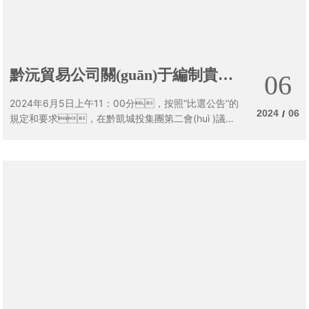
黔沅貿易公司關(guān)于編制貴州
06
省凱里市將軍石高嶺土礦地質(zhì)
2024年6月5日上午11：00分，按照“比選公告”的
勘探項目預算書(shū)比選編制單位
2024
06
/
規定和要求，在黔凱城投集團第二會(huì )議室
對貴州省凱里市將軍石高嶺土礦儲量核實(shí)及地質(z
的詢(xún)價(jià)公告
hì)勘探預算編制項目編制單位提供的投標文件進(jìn)行
公開(kāi)詢(xún)價(jià)