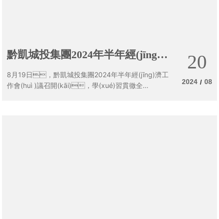
黔凱城投集團2024年半年經(jīng)
20
濟工作會(huì )議召開(kāi)
8月19日，黔凱城投集團2024年半年經(jīng)濟工
2024
08
/
作會(huì )議召開(kāi)，學(xué)習貫徹全
省、全州、全市半年經(jīng)濟工作會(hu
ì )議精神，分析研究集團公司上半年經(jīng)濟
形勢，安排部署下步經(jīng)濟工作，動(dòng)員
集團公司全體干部職工堅定信心，攻堅克
難，全力以赴抓改革、促發(fā)
展，努力完成全年目標任務(wù)。